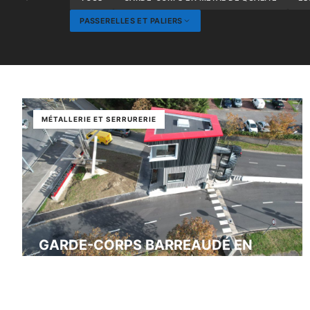
PASSERELLES ET PALIERS
MÉTALLERIE ET SERRURERIE
GARDE-CORPS BARREAUDÉ EN
ACIER SUR MESURE EN VAL-DE-
MARNE
Bonneuil sur marne