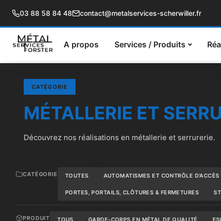
03 88 58 84 48
contact@metalservices-scherwiller.fr
A propos
Services / Produits
Réa
CATÉGORIE
MÉTALLERIE ET SERRU
Découvrez nos réalisations en métallerie et serrurerie.
CATÉGORIE
TOUTES
AUTOMATISMES ET CONTRÔLE D'ACCÈS
PORTES, PORTAILS, CLÔTURES & FERMETURES
ST
PRODUIT
TOUS
GARDE-CORPS EN MÉTAL DE QUALITÉ
ES