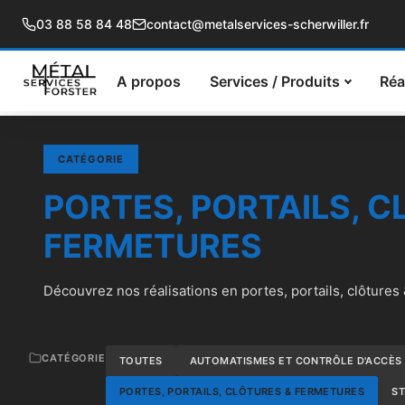
03 88 58 84 48
contact@metalservices-scherwiller.fr
A propos
Services / Produits
Réa
CATÉGORIE
PORTES, PORTAILS, C
FERMETURES
Découvrez nos réalisations en portes, portails, clôtures
CATÉGORIE
TOUTES
AUTOMATISMES ET CONTRÔLE D'ACCÈS
PORTES, PORTAILS, CLÔTURES & FERMETURES
ST