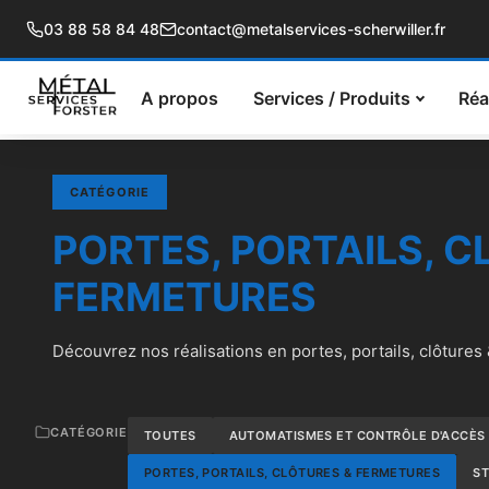
03 88 58 84 48
contact@metalservices-scherwiller.fr
A propos
Services / Produits
Réa
CATÉGORIE
PORTES, PORTAILS, C
FERMETURES
Découvrez nos réalisations en portes, portails, clôtures
CATÉGORIE
TOUTES
AUTOMATISMES ET CONTRÔLE D'ACCÈS
PORTES, PORTAILS, CLÔTURES & FERMETURES
ST