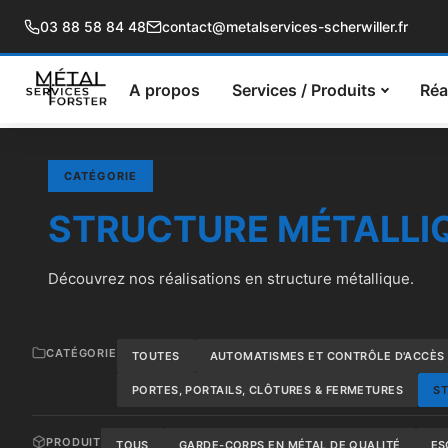
03 88 58 84 48
contact@metalservices-scherwiller.fr
A propos
Services / Produits
Réa
CATÉGORIE
STRUCTURE MÉTALLI
Découvrez nos réalisations en structure métallique.
CATÉGORIE
TOUTES
AUTOMATISMES ET CONTRÔLE D'ACCÈS
PORTES, PORTAILS, CLÔTURES & FERMETURES
ST
PRODUIT
TOUS
GARDE-CORPS EN MÉTAL DE QUALITÉ
ES